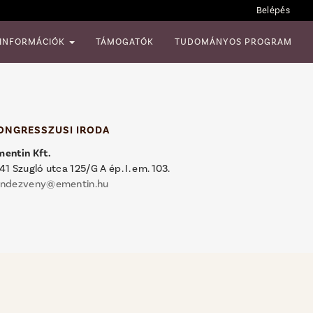
Belépés
 INFORMÁCIÓK
TÁMOGATÓK
TUDOMÁNYOS PROGRAM
ONGRESSZUSI IRODA
mentin Kft.
41 Szugló utca 125/G A ép. I. em. 103.
endezveny@ementin.hu