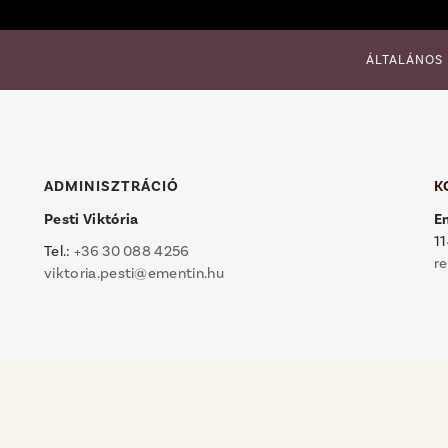
ÁLTALÁNOS
ADMINISZTRÁCIÓ
K
Pesti Viktória
E
11
Tel.:
+36 30 088 4256
r
viktoria.pesti@ementin.hu