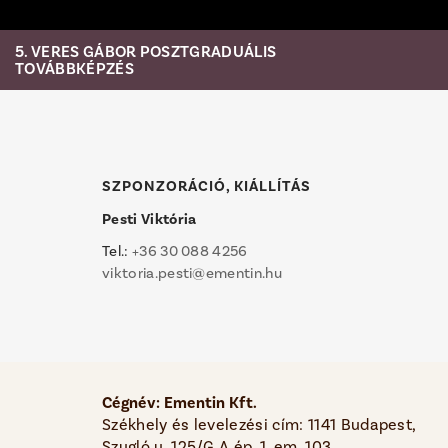
5. VERES GÁBOR POSZTGRADUÁLIS
TOVÁBBKÉPZÉS
SZPONZORÁCIÓ, KIÁLLÍTÁS
Pesti Viktória
Tel.:
+36 30 088 4256
viktoria.pesti@ementin.hu
Cégnév: Ementin Kft.
Székhely és levelezési cím: 1141 Budapest,
Szugló u. 125/G A ép. 1. em. 103.