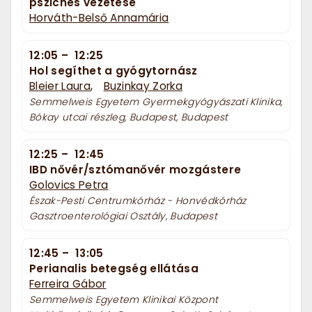
pszichés vezetése
Horváth-Belső Annamária
12:05
–
12:25
Hol segíthet a gyógytornász
Bleier Laura
,
Buzinkay Zorka
Semmelweis Egyetem Gyermekgyógyászati Klinika,
Bókay utcai részleg, Budapest, Budapest
12:25
–
12:45
IBD nővér/sztómanővér mozgástere
Golovics Petra
Észak-Pesti Centrumkórház - Honvédkórház
Gasztroenterológiai Osztály, Budapest
12:45
–
13:05
Perianalis betegség ellátása
Ferreira Gábor
Semmelweis Egyetem Klinikai Központ