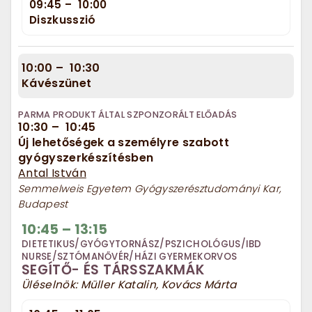
09:45
–
10:00
Diszkusszió
10:00
–
10:30
Kávészünet
PARMA PRODUKT ÁLTAL SZPONZORÁLT ELŐADÁS
10:30
–
10:45
Új lehetőségek a személyre szabott
gyógyszerkészítésben
Antal István
Semmelweis Egyetem Gyógyszerésztudományi Kar,
Budapest
10:45
–
13:15
DIETETIKUS/GYÓGYTORNÁSZ/PSZICHOLÓGUS/IBD
NURSE/SZTÓMANŐVÉR/HÁZI GYERMEKORVOS
SEGÍTŐ- ÉS TÁRSSZAKMÁK
Üléselnök: Müller Katalin, Kovács Márta