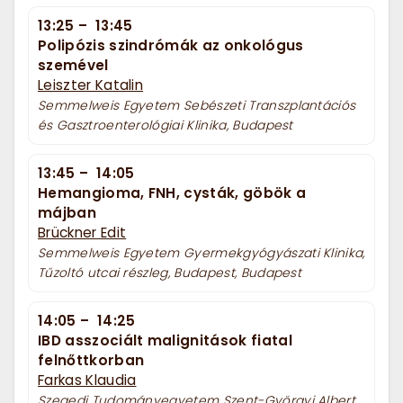
13:25
–
13:45
Polipózis szindrómák az onkológus
szemével
Leiszter Katalin
Semmelweis Egyetem Sebészeti Transzplantációs
és Gasztroenterológiai Klinika, Budapest
13:45
–
14:05
Hemangioma, FNH, cysták, göbök a
májban
Brückner Edit
Semmelweis Egyetem Gyermekgyógyászati Klinika,
Tűzoltó utcai részleg, Budapest, Budapest
14:05
–
14:25
IBD asszociált malignitások fiatal
felnőttkorban
Farkas Klaudia
Szegedi Tudományegyetem Szent-Györgyi Albert