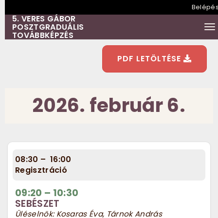
Belépé
5. VERES GÁBOR
POSZTGRADUÁLIS
To
TOVÁBBKÉPZÉS
PDF LETÖLTÉSE
2026. február 6.
08:30
–
16:00
Regisztráció
09:20
–
10:30
SEBÉSZET
Üléselnök: Kosaras Éva, Tárnok András