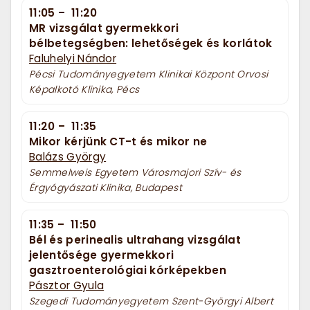
11:05
–
11:20
MR vizsgálat gyermekkori
bélbetegségben: lehetőségek és korlátok
Faluhelyi Nándor
Pécsi Tudományegyetem Klinikai Központ Orvosi
Képalkotó Klinika, Pécs
11:20
–
11:35
Mikor kérjünk CT-t és mikor ne
Balázs György
Semmelweis Egyetem Városmajori Szív- és
Érgyógyászati Klinika, Budapest
11:35
–
11:50
Bél és perinealis ultrahang vizsgálat
jelentősége gyermekkori
gasztroenterológiai kórképekben
Pásztor Gyula
Szegedi Tudományegyetem Szent-Györgyi Albert