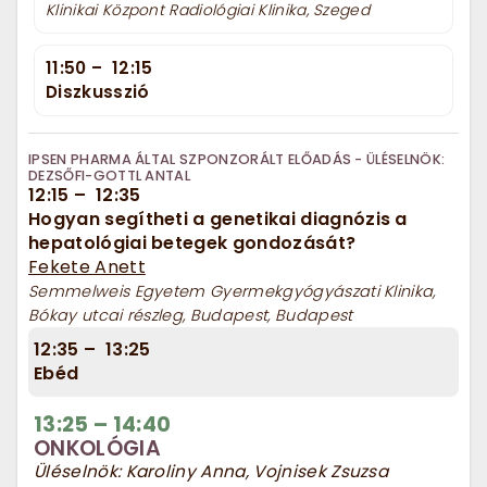
Klinikai Központ Radiológiai Klinika, Szeged
11:50
–
12:15
Diszkusszió
IPSEN PHARMA ÁLTAL SZPONZORÁLT ELŐADÁS - ÜLÉSELNÖK:
DEZSŐFI-GOTTL ANTAL
12:15
–
12:35
Hogyan segítheti a genetikai diagnózis a
hepatológiai betegek gondozását?
Fekete Anett
Semmelweis Egyetem Gyermekgyógyászati Klinika,
Bókay utcai részleg, Budapest, Budapest
12:35
–
13:25
Ebéd
13:25
–
14:40
ONKOLÓGIA
Üléselnök: Karoliny Anna, Vojnisek Zsuzsa