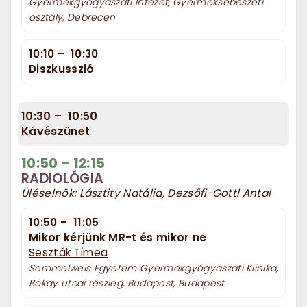
Gyermekgyógyászati Intézet, Gyermeksebészeti
osztály, Debrecen
10:10
–
10:30
Diszkusszió
10:30
–
10:50
Kávészünet
10:50
–
12:15
RADIOLÓGIA
Üléselnök: Lásztity Natália, Dezsőfi-Gottl Antal
10:50
–
11:05
Mikor kérjünk MR-t és mikor ne
Seszták Tímea
Semmelweis Egyetem Gyermekgyógyászati Klinika,
Bókay utcai részleg, Budapest, Budapest