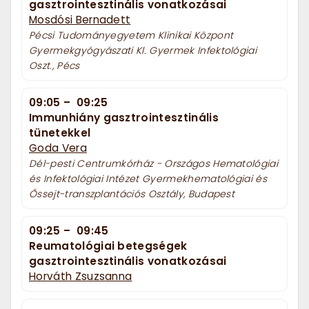
gasztrointesztinális vonatkozásai
Mosdósi Bernadett
Pécsi Tudományegyetem Klinikai Központ
Gyermekgyógyászati Kl. Gyermek Infektológiai
Oszt., Pécs
09:05
–
09:25
Immunhiány gasztrointesztinális
tünetekkel
Goda Vera
Dél-pesti Centrumkórház - Országos Hematológiai
és Infektológiai Intézet Gyermekhematológiai és
Őssejt-transzplantációs Osztály, Budapest
09:25
–
09:45
Reumatológiai betegségek
gasztrointesztinális vonatkozásai
Horváth Zsuzsanna