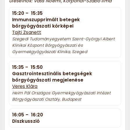
Üléselnök: Vass Noémi, Korponai-Szabó Ilma
15:20
–
15:35
Immunszupprimált betegek
bőrgyógyászati kórképei
Tajti Zsanett
Szegedi Tudományegyetem Szent-Györgyi Albert
Klinikai Központ Bőrgyógyászati és
Gyermekgyógyászati Klinika, Szeged
15:35
–
15:50
Gasztrointesztinális betegségek
bőrgyógyászati megjelenése
Veres Klára
Heim Pál Országos Gyermekgyógyászati Intézet
Bőrgyógyászati Osztály, Budapest
16:05
–
16:20
Diszkusszió