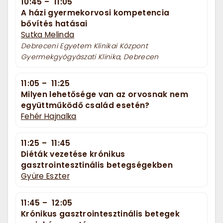
10:45
–
11:05
A házi gyermekorvosi kompetencia
bővítés hatásai
Sutka Melinda
Debreceni Egyetem Klinikai Központ
Gyermekgyógyászati Klinika, Debrecen
11:05
–
11:25
Milyen lehetősége van az orvosnak nem
együttműködő család esetén?
Fehér Hajnalka
11:25
–
11:45
Diéták vezetése krónikus
gasztrointesztinális betegségekben
Gyüre Eszter
11:45
–
12:05
Krónikus gasztrointesztinális betegek