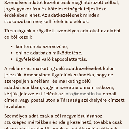
Személyes adatot kezelni csak meghatározott célból,
jogok gyakorlása és kötelezettségek teljesítése
érdekében lehet. Az adatkezelésnek minden
szakaszában meg kell felelnie a célnak.
Társaságunk a rögzített személyes adatokat az alábbi
célból kezeli:
konferencia szervezése,
online adatbázis működtetése,
ügyfelekkel való kapcsolattartás.
A reklám- és marketing célú adatkezeléseket külön
jelezzük. Amennyiben ügyfelünk szándéka, hogy ne
szerepeljen a reklám- és marketing célú
adatbázisunkban, vagy le szeretne onnan iratkozni,
kérjük, jelezze ezt felénk az
info@ementin.hu
e-mail
címen, vagy postai úton a Társaság székhelyére címzett
levelében.
Személyes adat csak a cél megvalósulásához
szükséges mértékben és ideig kezelhető, továbbá csak
olyan adat kezelhető, amely az adatkezelés céljának