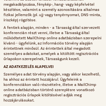
megakadályozása, fénykép-, hang- vagy képfelvétel
készítése, valamint a személy azonosítására alkalmas
fizikai jellemzők (pl. ujj-vagy tenyérnyomat, DNS-minta,
íriszkép) rögzítése.
A fentiek alapján, minden - a Társaság által szervezett
konferencián részt venni, illetve a Társaság által
működtetett MailChimp online adatbázisban szerepelni
kívánó - ügyfelünk, az Információs törvény alapján
érintettnek minősül. Az érintettek által megadott
személyes adatokat, amelyek a kitöltött regisztrációs
űrlapokon szerepelnek, Társaságunk kezeli.
AZ ADATKEZELÉS ALAPELVEI
Személyes adat törvény alapján, vagy akkor kezelhető,
ha ahhoz az érintett hozzájárul. Ügyfeleink a
konferenciákon való részvételre, illetve a MailChimp
online adatbázisban történő szereplésre vonatkozó
regisztrációs űrlapok kitöltésével adják meg
hozzájárulásukat.