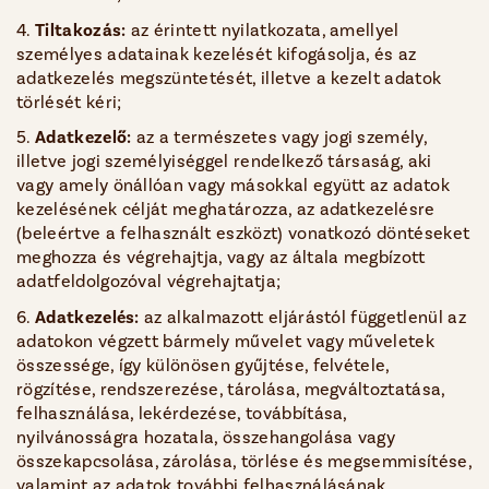
4.
Tiltakozás:
az érintett nyilatkozata, amellyel
személyes adatainak kezelését kifogásolja, és az
adatkezelés megszüntetését, illetve a kezelt adatok
törlését kéri;
5.
Adatkezel
ő
:
az a természetes vagy jogi személy,
illetve jogi személyiséggel rendelkező társaság, aki
vagy amely önállóan vagy másokkal együtt az adatok
kezelésének célját meghatározza, az adatkezelésre
(beleértve a felhasznált eszközt) vonatkozó döntéseket
meghozza és végrehajtja, vagy az általa megbízott
adatfeldolgozóval végrehajtatja;
6.
Adatkezelés:
az alkalmazott eljárástól függetlenül az
adatokon végzett bármely művelet vagy műveletek
összessége, így különösen gyűjtése, felvétele,
rögzítése, rendszerezése, tárolása, megváltoztatása,
felhasználása, lekérdezése, továbbítása,
nyilvánosságra hozatala, összehangolása vagy
összekapcsolása, zárolása, törlése és megsemmisítése,
valamint az adatok további felhasználásának