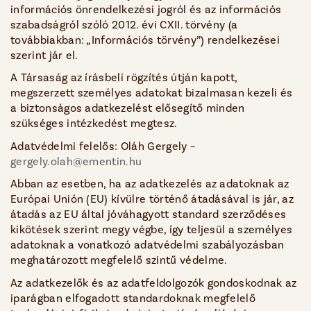
információs önrendelkezési jogról és az információs
szabadságról szóló 2012. évi CXII. törvény (a
továbbiakban: „Információs törvény”) rendelkezései
szerint jár el.
A Társaság az írásbeli rögzítés útján kapott,
megszerzett személyes adatokat bizalmasan kezeli és
a biztonságos adatkezelést elősegítő minden
szükséges intézkedést megtesz.
Adatvédelmi felelős: Oláh Gergely –
gergely.olah@ementin.hu
Abban az esetben, ha az adatkezelés az adatoknak az
Európai Unión (EU) kívülre történő átadásával is jár, az
átadás az EU által jóváhagyott standard szerződéses
kikötések szerint megy végbe, így teljesül a személyes
adatoknak a vonatkozó adatvédelmi szabályozásban
meghatározott megfelelő szintű védelme.
Az adatkezelők és az adatfeldolgozók gondoskodnak az
iparágban elfogadott standardoknak megfelelő