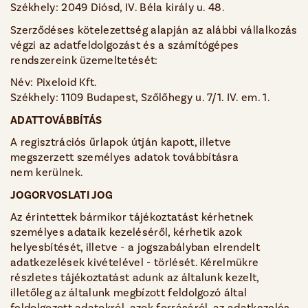
Székhely: 2049 Diósd, IV. Béla király u. 48.
Szerződéses kötelezettség alapján az alábbi vállalkozás
végzi az adatfeldolgozást és a számítógépes
rendszereink üzemeltetését:
Név: Pixeloid Kft.
Székhely: 1109 Budapest, Szőlőhegy u. 7/1. IV. em. 1.
ADATTOVÁBBÍTÁS
A regisztrációs űrlapok útján kapott, illetve
megszerzett személyes adatok továbbításra
nem kerülnek.
JOGORVOSLATI JOG
Az érintettek bármikor tájékoztatást kérhetnek
személyes adataik kezeléséről, kérhetik azok
helyesbítését, illetve - a jogszabályban elrendelt
adatkezelések kivételével - törlését. Kérelmükre
részletes tájékoztatást adunk az általunk kezelt,
illetőleg az általunk megbízott feldolgozó által
feldolgozott adatokról, azok forrásáról, az adatkezelés