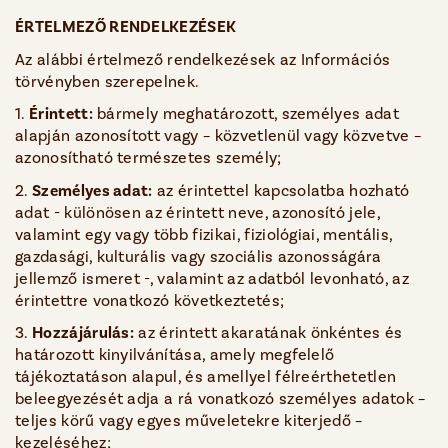
ÉRTELMEZ
Ő
RENDELKEZÉSEK
Az alábbi értelmező rendelkezések az Információs
törvényben szerepelnek.
1.
Érintett:
bármely meghatározott, személyes adat
alapján azonosított vagy – közvetlenül vagy közvetve –
azonosítható természetes személy;
2.
Személyes adat:
az érintettel kapcsolatba hozható
adat - különösen az érintett neve, azonosító jele,
valamint egy vagy több fizikai, fiziológiai, mentális,
gazdasági, kulturális vagy szociális azonosságára
jellemző ismeret -, valamint az adatból levonható, az
érintettre vonatkozó következtetés;
3.
Hozzájárulás:
az érintett akaratának önkéntes és
határozott kinyilvánítása, amely megfelelő
tájékoztatáson alapul, és amellyel félreérthetetlen
beleegyezését adja a rá vonatkozó személyes adatok –
teljes körű vagy egyes műveletekre kiterjedő –
kezeléséhez;