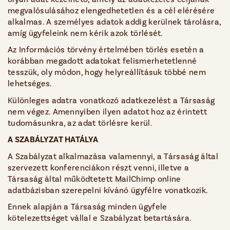
megvalósulásához elengedhetetlen és a cél elérésére
alkalmas. A személyes adatok addig kerülnek tárolásra,
amíg ügyfeleink nem kérik azok törlését.
Az Információs törvény értelmében törlés esetén a
korábban megadott adatokat felismerhetetlenné
tesszük, oly módon, hogy helyreállításuk többé nem
lehetséges.
Különleges adatra vonatkozó adatkezelést a Társaság
nem végez. Amennyiben ilyen adatot hoz az érintett
tudomásunkra, az adat törlésre kerül.
A SZABÁLYZAT HATÁLYA
A Szabályzat alkalmazása valamennyi, a Társaság által
szervezett konferenciákon részt venni, illetve a
Társaság által működtetett MailChimp online
adatbázisban szerepelni kívánó ügyfélre vonatkozik.
Ennek alapján a Társaság minden ügyfele
kötelezettséget vállal e Szabályzat betartására.