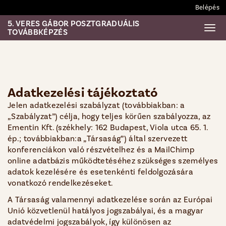
Belépés
5. VERES GÁBOR POSZTGRADUÁLIS
Togg
TOVÁBBKÉPZÉS
Adatkezelési tájékoztató
Jelen adatkezelési szabályzat (továbbiakban: a
„Szabályzat”) célja, hogy teljes körűen szabályozza, az
Ementin Kft. (székhely: 162 Budapest, Viola utca 65. 1.
ép.; továbbiakban:a „Társaság”) által szervezett
konferenciákon való részvételhez és a MailChimp
online adatbázis működtetéséhez szükséges személyes
adatok kezelésére és esetenkénti feldolgozására
vonatkozó rendelkezéseket.
A Társaság valamennyi adatkezelése során az Európai
Unió közvetlenül hatályos jogszabályai, és a magyar
adatvédelmi jogszabályok, így különösen az