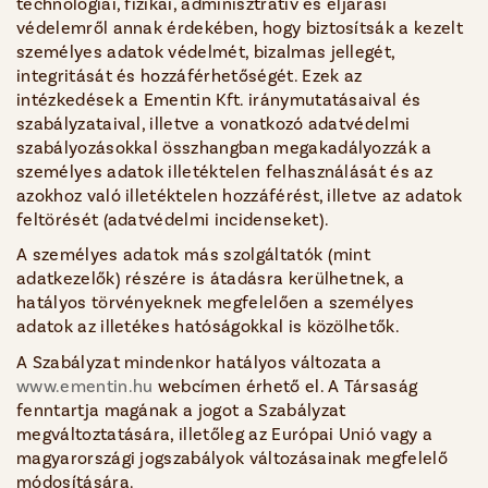
technológiai, fizikai, adminisztratív és eljárási
védelemről annak érdekében, hogy biztosítsák a kezelt
személyes adatok védelmét, bizalmas jellegét,
integritását és hozzáférhetőségét. Ezek az
intézkedések a Ementin Kft. iránymutatásaival és
szabályzataival, illetve a vonatkozó adatvédelmi
szabályozásokkal összhangban megakadályozzák a
személyes adatok illetéktelen felhasználását és az
azokhoz való illetéktelen hozzáférést, illetve az adatok
feltörését (adatvédelmi incidenseket).
A személyes adatok más szolgáltatók (mint
adatkezelők) részére is átadásra kerülhetnek, a
hatályos törvényeknek megfelelően a személyes
adatok az illetékes hatóságokkal is közölhetők.
A Szabályzat mindenkor hatályos változata a
www.ementin.hu
webcímen érhető el. A Társaság
fenntartja magának a jogot a Szabályzat
megváltoztatására, illetőleg az Európai Unió vagy a
magyarországi jogszabályok változásainak megfelelő
módosítására.