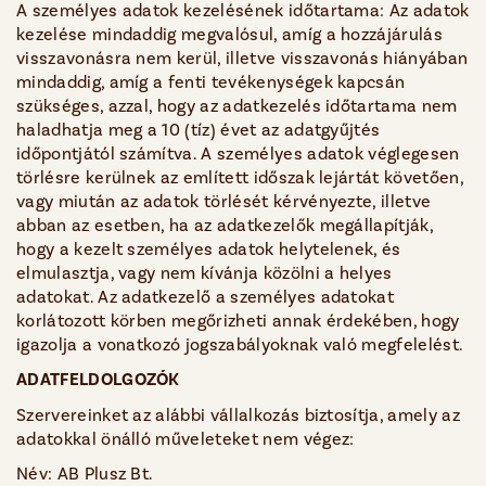
A személyes adatok kezelésének időtartama: Az adatok
kezelése mindaddig megvalósul, amíg a hozzájárulás
visszavonásra nem kerül, illetve visszavonás hiányában
mindaddig, amíg a fenti tevékenységek kapcsán
szükséges, azzal, hogy az adatkezelés időtartama nem
haladhatja meg a 10 (tíz) évet az adatgyűjtés
időpontjától számítva. A személyes adatok véglegesen
törlésre kerülnek az említett időszak lejártát követően,
vagy miután az adatok törlését kérvényezte, illetve
abban az esetben, ha az adatkezelők megállapítják,
hogy a kezelt személyes adatok helytelenek, és
elmulasztja, vagy nem kívánja közölni a helyes
adatokat. Az adatkezelő a személyes adatokat
korlátozott körben megőrizheti annak érdekében, hogy
igazolja a vonatkozó jogszabályoknak való megfelelést.
ADATFELDOLGOZÓK
Szervereinket az alábbi vállalkozás biztosítja, amely az
adatokkal önálló műveleteket nem végez:
Név: AB Plusz Bt.