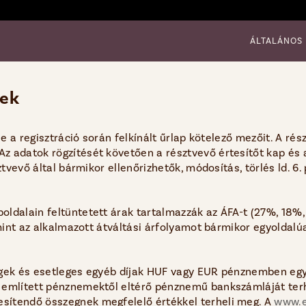
ÁLTALÁNOS
lek
ie a regisztráció során felkínált űrlap kötelező mezőit. A rés
 adatok rögzítését követően a résztvevő értesítőt kap és az
ztvevő által bármikor ellenőrizhetők, módosítás, törlés ld. 6.
boldalain feltüntetett árak tartalmazzák az ÁFA-t (27%, 18%, 
lamint az alkalmazott átváltási árfolyamot bármikor egyoldal
tségek és esetleges egyéb díjak HUF vagy EUR pénznemben egy
 említett pénznemektől eltérő pénznemű bankszámláját terh
sítendő összegnek megfelelő értékkel terheli meg. A
www.e