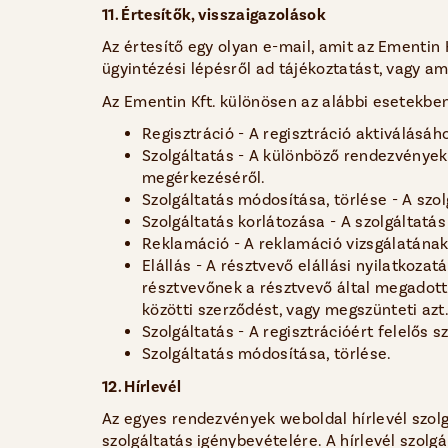
11. Értesítők, visszaigazolások
Az értesítő egy olyan e-mail, amit az Ementin
ügyintézési lépésről ad tájékoztatást, vagy am
Az Ementin Kft. különösen az alábbi esetekben
Regisztráció - A regisztráció aktiválásáh
Szolgáltatás - A különböző rendezvényekr
megérkezéséről.
Szolgáltatás módosítása, törlése - A szo
Szolgáltatás korlátozása - A szolgáltatás
Reklamáció - A reklamáció vizsgálatána
Elállás - A résztvevő elállási nyilatkoza
résztvevőnek a résztvevő által megadott 
közötti szerződést, vagy megszünteti azt
Szolgáltatás - A regisztrációért felelős s
Szolgáltatás módosítása, törlése.
​12. Hírlevél
Az egyes rendezvények weboldal hírlevél szolg
szolgáltatás igénybevételére. A hírlevél szolgá