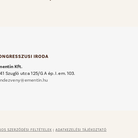
ONGRESSZUSI IRODA
mentin Kft.
41 Szugló utca 125/G A ép. I. em. 103.
endezveny@ementin.hu
NOS SZERZŐDÉSI FELTÉTELEK
|
ADATKEZELÉSI TÁJÉKOZTATÓ