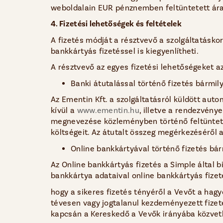
weboldalain EUR pénznemben feltüntetett ár
4. Fizetési lehetőségek és feltételek
A fizetés módját a résztvevő a szolgáltatáskor
bankkártyás fizetéssel is kiegyenlítheti.
A résztvevő az egyes fizetési lehetőségeket az
Banki átutalással történő fizetés bármi
Az Ementin Kft. a szolgáltatásról küldött au
kívül a
www.ementin.hu
, illetve a rendezvény
megnevezése közleményben történő feltünteté
költségeit. Az átutalt összeg megérkezéséről a
Online bankkártyával történő fizetés b
Az Online bankkártyás fizetés a Simple által 
bankkártya adataival online bankkártyás fizet
hogy a sikeres fizetés tényéről a Vevőt a hag
tévesen vagy jogtalanul kezdeményezett fizeté
kapcsán a Kereskedő a Vevők irányába közvetle