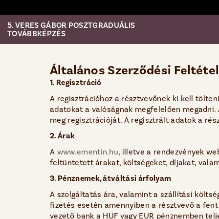
5. VERES GÁBOR POSZTGRADUÁLIS
TOVÁBBKÉPZÉS
Általános Szerződési Feltéte
1. Regisztráció
A regisztrációhoz a résztvevőnek ki kell tölten
adatokat a valóságnak megfelelően megadni. Az
meg regisztrációját. A regisztrált adatok a rés
2. Árak
A
www.ementin.hu
, illetve a rendezvények we
feltüntetett árakat, költségeket, díjakat, va
3. Pénznemek, átváltási árfolyam
A szolgáltatás ára, valamint a szállítási köl
fizetés esetén amennyiben a résztvevő a fent
vezető bank a HUF vagy EUR pénznemben telje