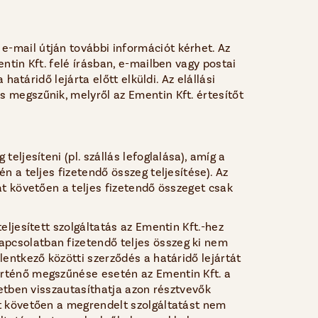
e-mail útján további információt kérhet. Az
ntin Kft. felé írásban, e-mailben vagy postai
határidő lejárta előtt elküldi. Az elállási
s megszűnik, melyről az Ementin Kft. értesítőt
eljesíteni (pl. szállás lefoglalása), amíg a
n a teljes fizetendő összeg teljesítése). Az
át követően a teljes fizetendő összeget csak
eljesített szolgáltatás az Ementin Kft.-hez
apcsolatban fizetendő teljes összeg ki nem
lentkező közötti szerződés a határidő lejártát
történő megszűnése esetén az Ementin Kft. a
esetben visszautasíthatja azon résztvevők
át követően a megrendelt szolgáltatást nem