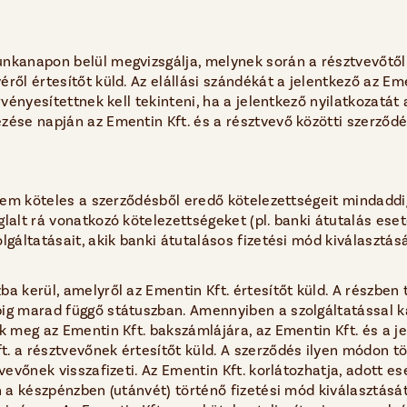
nkanapon belül megvizsgálja, melynek során a résztvevőtől 
ről értesítőt küld. Az elállási szándékát a jelentkező az Eme
vényesítettnek kell tekinteni, ha a jelentkező nyilatkozatát a 
zése napján az Ementin Kft. és a résztvevő közötti szerződé
nem köteles a szerződésből eredő kötelezettségeit mindaddig t
lalt rá vonatkozó kötelezettségeket (pl. banki átutalás eseté
lgáltatásait, akik banki átutalásos fizetési mód kiválasztás
a kerül, amelyről az Ementin Kft. értesítőt küld. A részben t
pig marad függő státuszban. Amennyiben a szolgáltatással k
k meg az Ementin Kft. bakszámlájára, az Ementin Kft. és a je
t. a résztvevőnek értesítőt küld. A szerződés ilyen módon 
tvevőnek visszafizeti. Az Ementin Kft. korlátozhatja, adott 
án a készpénzben (utánvét) történő fizetési mód kiválasztás