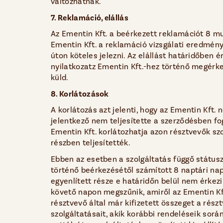
változhatnak.
7. Reklamáció, elállás
Az Ementin Kft. a beérkezett reklamációt 8 mu
Ementin Kft. a reklamáció vizsgálati eredményé
úton köteles jelezni. Az elállást határidőben ér
nyilatkozatz Ementin Kft.-hez történő megérke
küld.
8. Korlátozások
A korlátozás azt jelenti, hogy az Ementin Kft. 
jelentkező nem teljesítette a szerződésben fog
Ementin Kft. korlátozhatja azon résztvevők szo
részben teljesítették.
Ebben az esetben a szolgáltatás függő státuszb
történő beérkezésétől számított 8 naptári na
egyenlített része e határidőn belül nem érkezi
követő napon megszűnik, amiről az Ementin Kf
résztvevő által már kifizetett összeget a rész
szolgáltatásait, akik korábbi rendeléseik sor