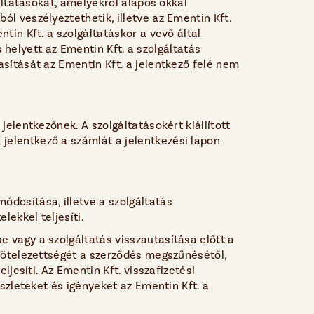
gáltatásokat, amelyekről alapos okkal
ól veszélyeztethetik, illetve az Ementin Kft.
tin Kft. a szolgáltatáskor a vevő által
ás helyett az Ementin Kft. a szolgáltatás
asítását az Ementin Kft. a jelentkező felé nem
jelentkezőnek. A szolgáltatásokért kiállított
jelentkező a számlát a jelentkezési lapon
ódosítása, illetve a szolgáltatás
lekkel teljesíti.
e vagy a szolgáltatás visszautasítása előtt a
 kötelezettségét a szerződés megszűnésétől,
ljesíti. Az Ementin Kft. visszafizetési
észleteket és igényeket az Ementin Kft. a