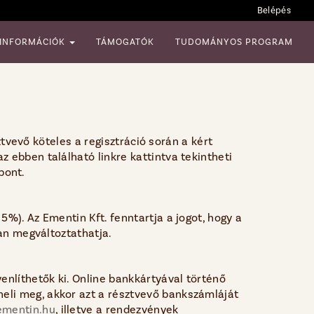
Belépés
 INFORMÁCIÓK
TÁMOGATÓK
TUDOMÁNYOS PROGRAM
ztvevő köteles a regisztráció során a kért
 ebben található linkre kattintva tekintheti
 pont.
5%). Az Ementin Kft. fenntartja a jogot, hogy a
úan megváltoztathatja.
enlíthetők ki. Online bankkártyával történő
eli meg, akkor azt a résztvevő bankszámláját
mentin.hu
, illetve a rendezvények