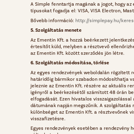
A Simple fenntartja magának a jogot, hogy az
típusokat fogadja el: VISA, VISA Electron, Ma
Bővebb információ:
http://simplepay.hu/kere
5. Szolgáltatás menete
Az Ementin Kft. a hozzá beérkezett jelentkezé
értesítőt küld, melyben a résztvevő ellenőrizh
az Ementin Kft. között szerződés jön létre.
6. Szolgáltatás módosítása, törlése
Az egyes rendezvények weboldalán rögzített r
határidőig bármikor szabadon módosíthatja vag
jeleznie az Ementin Kft. részére az aktuális r
igényről a beérkezésétől számított 48 órán bel
elfogadását. Ezen hivatalos visszaigazolással 
dátumának napján megszűnik. A szolgáltatás red
különbséget az Ementin Kft. a résztvevőnek vis
visszafizetésre.
Egyes rendezvények esetében a rendezvény hel