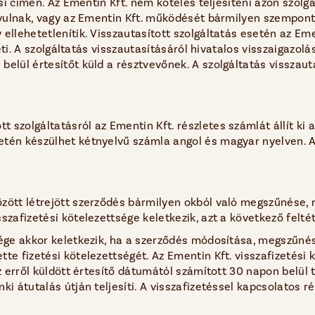
tási címen. Az Ementin Kft. nem köteles teljesíteni azon szol
nyulnak, vagy az Ementin Kft. működését bármilyen szempontb
ellehetetlenítik. Visszautasított szolgáltatás esetén az Emen
zeti. A szolgáltatás visszautasításáról hivatalos visszaigazol
elül értesítőt küld a résztvevőnek. A szolgáltatás visszaut
szolgáltatásról az Ementin Kft. részletes számlát állít ki a 
etén készülhet kétnyelvű számla angol és magyar nyelven. A 
zött létrejött szerződés bármilyen okból való megszűnése, m
zafizetési kötelezettsége keletkezik, azt a következő feltéte
sége akkor keletkezik, ha a szerződés módosítása, megszűnés
tte fizetési kötelezettségét. Az Ementin Kft. visszafizetési
z erről küldött értesítő dátumától számított 30 napon belül te
ki átutalás útján teljesíti. A visszafizetéssel kapcsolatos r