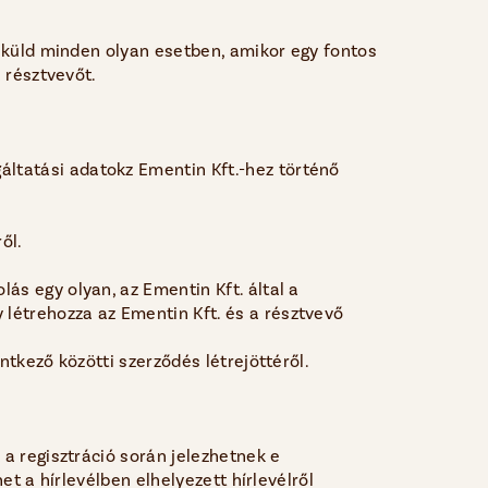
e küld minden olyan esetben, amikor egy fontos
a résztvevőt.
áltatási adatokz Ementin Kft.-hez történő
ről.
lás egy olyan, az Ementin Kft. által a
 létrehozza az Ementin Kft. és a résztvevő
entkező közötti szerződés létrejöttéről.
 a regisztráció során jelezhetnek e
et a hírlevélben elhelyezett hírlevélről