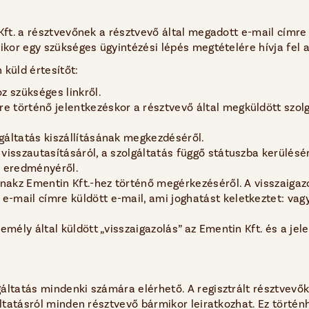
 Kft. a résztvevőnek a résztvevő által megadott e-mail címr
ikor egy szükséges ügyintézési lépés megtételére hívja fel 
 küld értesítőt:
oz szükséges linkről.
e történő jelentkezéskor a résztvevő által megküldött szolg
lgáltatás kiszállításának megkezdéséről.
 visszautasításáról, a szolgáltatás függő státuszba kerülésé
k eredményéről.
tánakz Ementin Kft.-hez történő megérkezéséről. A visszaigazo
e-mail címre küldött e-mail, ami joghatást keletkeztet: vagy
.
zemély által küldött „visszaigazolás” az Ementin Kft. és a jel
áltatás mindenki számára elérhető. A regisztrált résztvevők
ltatásról minden résztvevő bármikor leiratkozhat. Ez történh