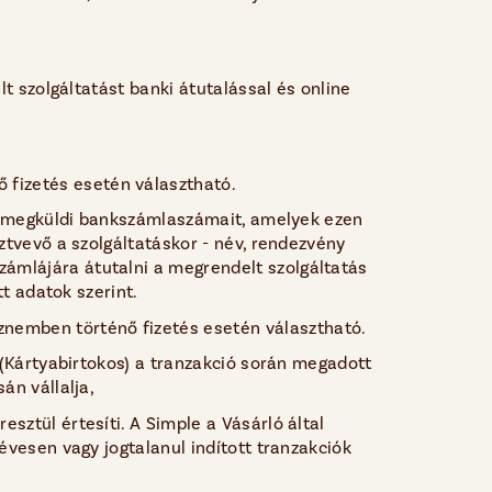
t szolgáltatást banki átutalással és online
ő fizetés esetén választható.
an megküldi bankszámlaszámait, amelyek ezen
ztvevő a szolgáltatáskor - név, rendezvény
ámlájára átutalni a megrendelt szolgáltatás
tt adatok szerint.
znemben történő fizetés esetén választható.
 (Kártyabirtokos) a tranzakció során megadott
án vállalja,
ztül értesíti. A Simple a Vásárló által
évesen vagy jogtalanul indított tranzakciók