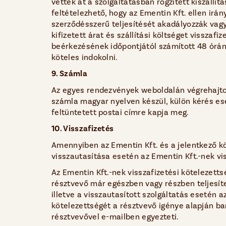
vették át a szolgáltatásban rögzített kiszállí
feltételezhető, hogy az Ementin Kft. ellen irá
szerződésszerű teljesítését akadályozzák vagy 
kifizetett árat és szállítási költséget visszafi
beérkezésének időpontjától számított 48 órán b
köteles indokolni.
9. Számla
Az egyes rendezvények weboldalán végrehajtott 
számla magyar nyelven készül, külön kérés es
feltüntetett postai címre kapja meg.
10. Visszafizetés
Amennyiben az Ementin Kft. és a jelentkező kö
visszautasítása esetén az Ementin Kft.-nek viss
Az Ementin Kft.-nek visszafizetési kötelezett
résztvevő már egészben vagy részben teljesíte
illetve a visszautasított szolgáltatás esetén a
kötelezettségét a résztvevő igénye alapján ban
résztvevővel e-mailben egyezteti.