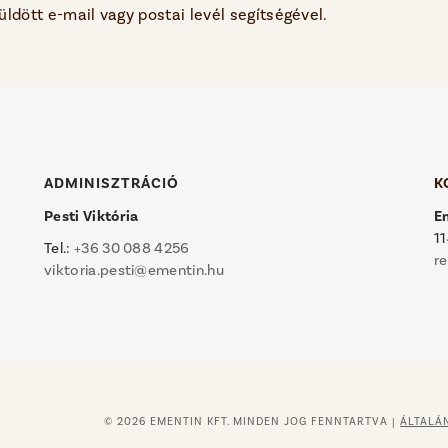
küldött e-mail vagy postai levél segítségével.
ADMINISZTRÁCIÓ
K
Pesti Viktória
E
11
Tel.:
+36 30 088 4256
r
viktoria.pesti@ementin.hu
© 2026 EMENTIN KFT. MINDEN JOG FENNTARTVA
|
ÁLTALÁ