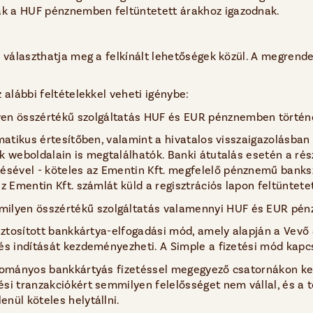
ak a HUF pénznemben feltüntetett árakhoz igazodnak.
 választhatja meg a felkínált lehetőségek közül. A megrendel
 alábbi feltételekkel veheti igénybe:
lyen összértékű szolgáltatás HUF és EUR pénznemben történ
tomatikus értesítőben, valamint a hivatalos visszaigazolásb
ek weboldalain is megtalálhatók. Banki átutalás esetén a rés
sével - köteles az Ementin Kft. megfelelő pénznemű banksz
z Ementin Kft. számlát küld a regisztrációs lapon feltüntete
ármilyen összértékű szolgáltatás valamennyi HUF és EUR pén
biztosított bankkártya-elfogadási mód, amely alapján a Vevő
és indítását kezdeményezheti. A Simple a fizetési mód kapcs
yományos bankkártyás fizetéssel megegyező csatornákon keres
si tranzakciókért semmilyen felelősséget nem vállal, és a t
nül köteles helytállni.