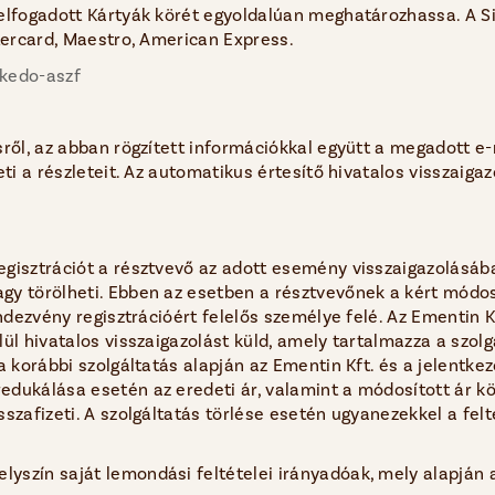
 elfogadott Kártyák körét egyoldalúan meghatározhassa. A S
stercard, Maestro, American Express.
skedo-aszf
sről, az abban rögzített információkkal együtt a megadott 
eti a részleteit. Az automatikus értesítő hivatalos visszaiga
egisztrációt a résztvevő az adott esemény visszaigazolásá
y törölheti. Ebben az esetben a résztvevőnek a kért módosítá
endezvény regisztrációért felelős személye felé. Az Ementin K
ül hivatalos visszaigazolást küld, amely tartalmazza a szolgá
a korábbi szolgáltatás alapján az Ementin Kft. és a jelentkez
ukálása esetén az eredeti ár, valamint a módosított ár közö
szafizeti. A szolgáltatás törlése esetén ugyanezekkel a felt
yszín saját lemondási feltételei irányadóak, mely alapján