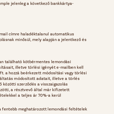
imple jelenleg a következő bankkártya-
e-mail címre haladéktalanul automatikus
zolásnak minősül, mely alapján a jelentkező és
ban található kötbérmentes lemondási
sait, illetve törlési igényét e-mailben kell
ft. a hozzá beérkezett módosítási vagy törlési
ltatás módosított adatait, illetve a törlés
ő közötti szerződés a visszaigazolás
tti, a résztvevő által már kifizetett
ételekkel a teljes ár 70%-a kerül
 a fentebb meghatározott lemondási feltételek